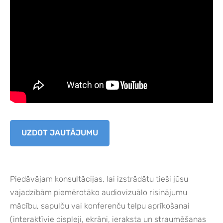
UZDOT JAUTĀJUMU
Piedāvājam konsultācijas, lai izstrādātu tieši jūsu
vajadzībām piemērotāko audiovizuālo risinājumu
mācību, sapulču vai konferenču telpu aprīkošanai
(interaktīvie displeji, ekrāni, ieraksta un straumēšanas