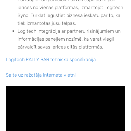
ierīces no vienas platformas, izmantojot Logitech
Sync. Turklāt iegūstiet biznesa ieskatu par to, kā
tiek izmantotas jūsu telpas.
Logitech integrācija
ar partneru risinājumiem un
informācijas paneļiem nozīmē, ka varat viegli
pārvaldīt savas ierīces citās platformās.
Logitech RALLY BAR tehniskā specifikācija
Saite uz ražotāja interneta vietni