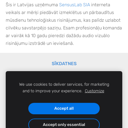
Šis ir Latvijas uzņēmuma
SensusLab SIA
interneta
veikals ar mērķi piedāvāt izmeklētus un pārbaudītus
mūsdienu tehnoloģiskus risinājumus, kas palīdz uzlabot
cilvēku savstarpējo saziņu. Esam profesionāļu komanda
ar vairāk kā 10 gadu pieredzi dažādu audio vizuālo
risinājumu izstrādē un ieviešanā.
SĪKDATNES
Visas cenas norādītas ar 21% PVN.
We use cookies to deliver services, for marketing
SensusLab SIA,
sensus@sensuslab.lv
© 2026
and to improve your experience.
Customize
Liliju iela 20, Mārupe, LV-2167,
Reģ. Nr.
LV40103262104,
6746 1400
Accept all
Accept only essential