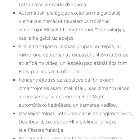
katra balss ir skaidri dzirdama.
Automātiski pielāgojas skaļai un maigai balsij,
vienlaikus nomācot nevēlamus trokšņus,
izmantojot MI balstītu RightSound™ tehnoloģiju,
kas laika gaitā uzlabojas.
Ērti izmantojama lielākās grupās un telpās, ar
mikrofonu uztveršanas diapazonu 4.6m (atšķiras
atkarībā no vides) un iespēju paplašināt līdz trim
Rally papildus mikrofoniem.
Koncentrējieties uz sapulces dalībniekiem,
izmantojot MI skatu meklētāju, kas izmanto ainas
apzināšanos, lai optimizētu RightSight
automātisko kadrēšanu un kameras vadību.
Izsekojiet telpas lietojuma datus no Logitech Sync
Dashboard, ko tvērusi MI Viewfinder cilvēku
skaitīšanas funkcija.
Pārraugiet un pārvaldiet savas sapulču telpas