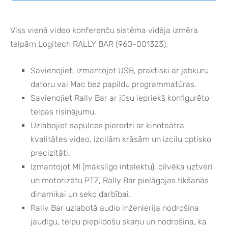
Viss vienā video konferenču sistēma vidēja izmēra
telpām Logitech RALLY BAR (960-001323).
Savienojiet, izmantojot USB, praktiski ar jebkuru
datoru vai Mac bez papildu programmatūras.
Savienojiet Rally Bar ar jūsu iepriekš konfigurēto
telpas risinājumu.
Uzlabojiet sapulces pieredzi ar kinoteātra
kvalitātes video, izcilām krāsām un izcilu optisko
precizitāti.
Izmantojot MI (mākslīgo intelektu), cilvēka uztveri
un motorizētu PTZ, Rally Bar pielāgojas tikšanās
dinamikai un seko darbībai.
Rally Bar uzlabotā audio inženierija nodrošina
jaudīgu, telpu piepildošu skaņu un nodrošina, ka