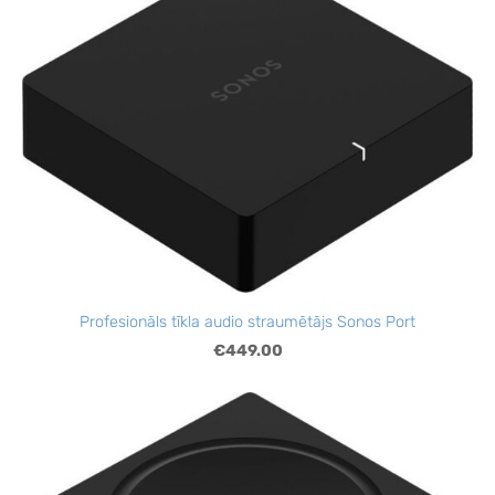
Profesionāls tīkla audio straumētājs Sonos Port
€449.00