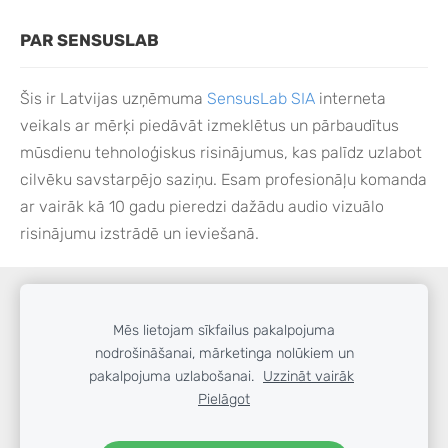
PAR SENSUSLAB
Šis ir Latvijas uzņēmuma
SensusLab SIA
interneta
veikals ar mērķi piedāvāt izmeklētus un pārbaudītus
mūsdienu tehnoloģiskus risinājumus, kas palīdz uzlabot
cilvēku savstarpējo saziņu. Esam profesionāļu komanda
ar vairāk kā 10 gadu pieredzi dažādu audio vizuālo
risinājumu izstrādē un ieviešanā.
SĪKDATNES
Mēs lietojam sīkfailus pakalpojuma
nodrošināšanai, mārketinga nolūkiem un
Visas cenas norādītas ar 21% PVN.
pakalpojuma uzlabošanai.
Uzzināt vairāk
SensusLab SIA,
sensus@sensuslab.lv
© 2026
Pielāgot
Liliju iela 20, Mārupe, LV-2167,
Reģ. Nr.
LV40103262104,
6746 1400