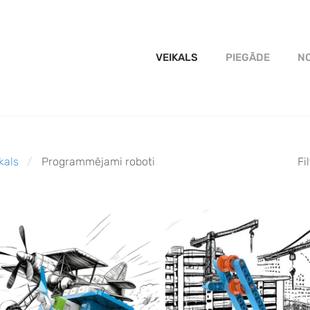
VEIKALS
PIEGĀDE
NO
kals
Programmējami roboti
Fi