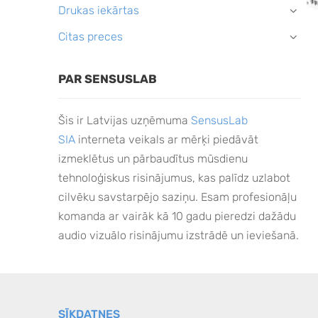
Drukas iekārtas
›
Citas preces
›
PAR SENSUSLAB
Šis ir Latvijas uzņēmuma
SensusLab
SIA
interneta veikals ar mērķi piedāvāt
izmeklētus un pārbaudītus mūsdienu
tehnoloģiskus risinājumus, kas palīdz uzlabot
cilvēku savstarpējo saziņu. Esam profesionāļu
komanda ar vairāk kā 10 gadu pieredzi dažādu
audio vizuālo risinājumu izstrādē un ieviešanā.
SĪKDATNES