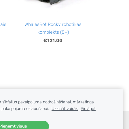
šais
WhalesBot Rocky robotikas
komplekts (8+)
€121.00
m sīkfailus pakalpojuma nodrošināšanai, mārketinga
 pakalpojuma uzlabošanai.
Uzzināt vairāk
Pielāgot
Pieņemt visus