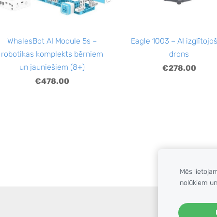
WhalesBot AI Module 5s –
Eagle 1003 – AI izglītojo
robotikas komplekts bērniem
drons
un jauniešiem (8+)
€278.00
€478.00
Mēs lietoja
nolūkiem un