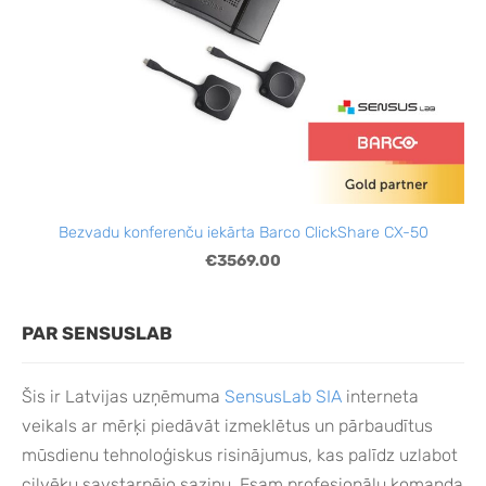
Bezvadu konferenču iekārta Barco ClickShare CX-50
€3569.00
PAR SENSUSLAB
Šis ir Latvijas uzņēmuma
SensusLab SIA
interneta
veikals ar mērķi piedāvāt izmeklētus un pārbaudītus
mūsdienu tehnoloģiskus risinājumus, kas palīdz uzlabot
cilvēku savstarpējo saziņu. Esam profesionāļu komanda