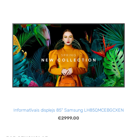
Informatīvais displejs 85" Samsung LH85QMCEBGCXEN
€2999.00