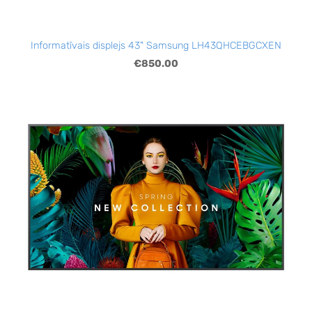
Informatīvais displejs 43" Samsung LH43QHCEBGCXEN
€850.00