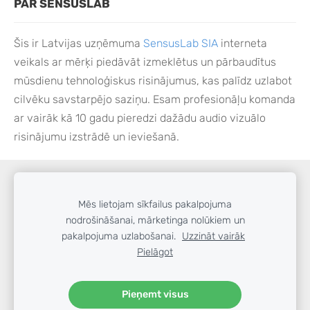
PAR SENSUSLAB
Šis ir Latvijas uzņēmuma
SensusLab SIA
interneta
veikals ar mērķi piedāvāt izmeklētus un pārbaudītus
mūsdienu tehnoloģiskus risinājumus, kas palīdz uzlabot
cilvēku savstarpējo saziņu. Esam profesionāļu komanda
ar vairāk kā 10 gadu pieredzi dažādu audio vizuālo
risinājumu izstrādē un ieviešanā.
SĪKDATNES
Mēs lietojam sīkfailus pakalpojuma
nodrošināšanai, mārketinga nolūkiem un
Visas cenas norādītas ar 21% PVN.
pakalpojuma uzlabošanai.
Uzzināt vairāk
SensusLab SIA,
sensus@sensuslab.lv
© 2026
Pielāgot
Liliju iela 20, Mārupe, LV-2167,
Reģ. Nr.
LV40103262104,
6746 1400
Pieņemt visus