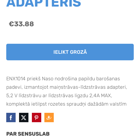
ADAPTERIS
€33.88
IELIKT GROZĀ
ENX1014 priekš Naso nodrošina papildu barošanas
padevi, izmantojot maiņstrāvas-līdzstrāvas adapteri,
5,2 V līdzstrāvu ar līdzstrāvas ligzdu 2,4A MAX,
komplektā ietilpst rozetes spraudņi dažādām valstīm
PAR SENSUSLAB