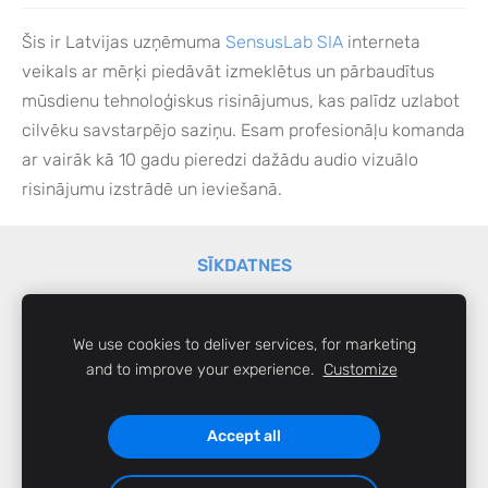
Šis ir Latvijas uzņēmuma
SensusLab SIA
interneta
veikals ar mērķi piedāvāt izmeklētus un pārbaudītus
mūsdienu tehnoloģiskus risinājumus, kas palīdz uzlabot
cilvēku savstarpējo saziņu. Esam profesionāļu komanda
ar vairāk kā 10 gadu pieredzi dažādu audio vizuālo
risinājumu izstrādē un ieviešanā.
SĪKDATNES
Visas cenas norādītas ar 21% PVN.
We use cookies to deliver services, for marketing
SensusLab SIA,
sensus@sensuslab.lv
© 2026
and to improve your experience.
Customize
Liliju iela 20, Mārupe, LV-2167,
Reģ. Nr.
LV40103262104,
6746 1400
Accept all